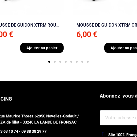
MOUSSE DE GUIDON XTRM ORANGE CARRÉ POUR ITALJET MX50 9 CV / NRG / BHR / NRG / KRAFTMULLER
00 €
6,00 €
Ajouter au panier
Ajouter au pan
Abonnez-vous à
ACING
Rue Maurice Thorez 62950 Noyelles-Godault /
 ZA de l'illot - 33240 LA LANDE DE FRONSAC
3 63 10 74 • 09 88 38 29 77
Site 100% Franç