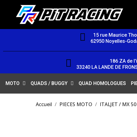
15 rue Maurice Th
62950 Noyelles-Goda
186 ZA de l'i
33240 LA LANDE DE FRON
MOTO
QUADS / BUGGY
QUAD HOMOLOGUES
PI
Accueil
PIECES MOTO
ITALJET / MX 50