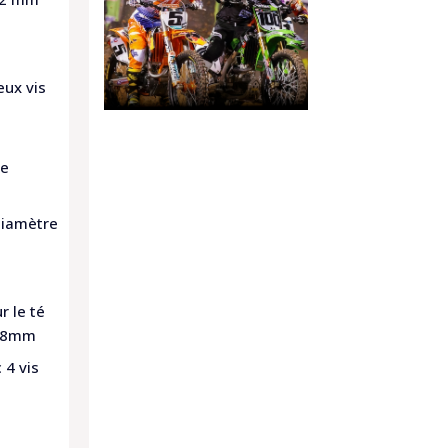
eux vis
me
diamètre
r le té
e 8mm
 4 vis