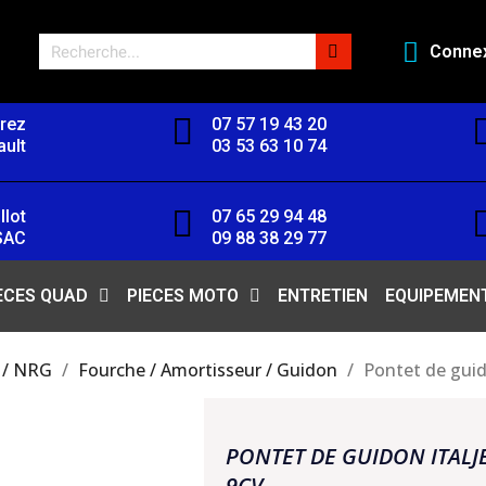
Conne
orez
07 57 19 43 20
ult
03 53 63 10 74
llot
07 65 29 94 48
SAC
09 88 38 29 77
ECES QUAD
PIECES MOTO
ENTRETIEN
EQUIPEMEN
 / NRG
Fourche / Amortisseur / Guidon
Pontet de gui
PONTET DE GUIDON ITALJ
9CV