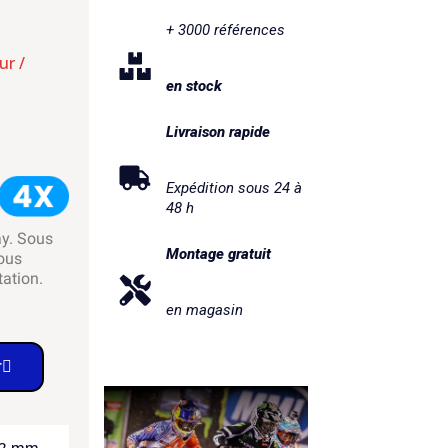
+ 3000 références
ur /
en stock
Livraison rapide
Expédition sous 24 à
48 h
ay. Sous
Montage gratuit
ous
tation.
en magasin
r
22 mm