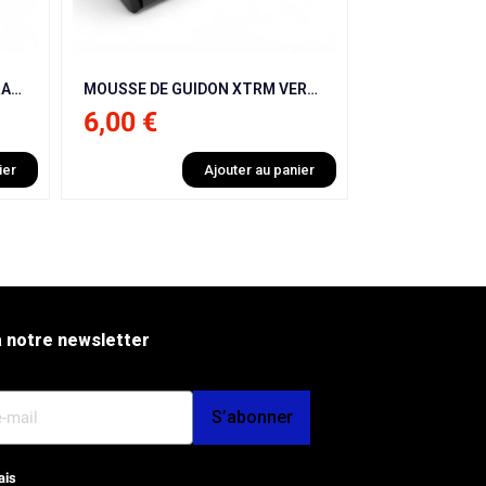
MOUSSE DE GUIDON XTRM VERT CARRÉ POUR ITALJET MX50 9 CV / NRG / BHR / NRG / KRAFTMULLER
MOUSSE DE GUIDON KRAFTMULLER BLANC CARRÉ
8,00 €
49,00 €
ier
Ajouter au panier
 notre newsletter
S’abonner
ais