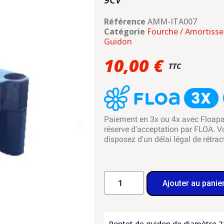
Référence
AMM-ITA007
Catégorie
Fourche / Amortisse
Guidon
10,00 €
TTC
Paiement en 3x ou 4x avec Floap
réserve d'acceptation par FLOA. V
disposez d'un délai légal de rétrac
Ajouter au panie
Pontet de guidon de diamètre 