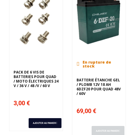
En rupture de
stock
PACK DE 6 VIS DE
BATTERIES POUR QUAD
BATTERIE ÉTANCHE GEL
/ MOTO ÉLECTRIQUES 24
/ PLOMB 12V 18 AH
V / 36 V / 48 /V / 60 V
6DZF20 POUR QUAD 48V
/ 60V
3,00 €
69,00 €
AJOUTER AU PANIER
AJOUTER AU PANIER