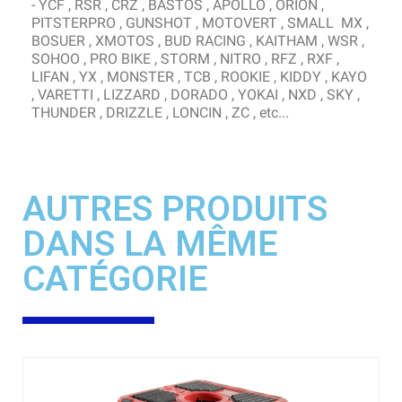
- YCF , RSR , CRZ , BASTOS , APOLLO , ORION ,
PITSTERPRO , GUNSHOT , MOTOVERT , SMALL MX ,
BOSUER , XMOTOS , BUD RACING , KAITHAM , WSR ,
SOHOO , PRO BIKE , STORM , NITRO , RFZ , RXF ,
LIFAN , YX , MONSTER , TCB , ROOKIE , KIDDY , KAYO
, VARETTI , LIZZARD , DORADO , YOKAI , NXD , SKY ,
THUNDER , DRIZZLE , LONCIN , ZC , etc...
AUTRES PRODUITS
DANS LA MÊME
CATÉGORIE