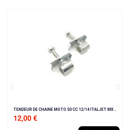
TENDEUR DE CHAINE MOTO 50 CC 12/14 ITALJET MX50 9CV / NRG BHR / NRG / KRAFTMULLER / KAYO KT50
12,00 €