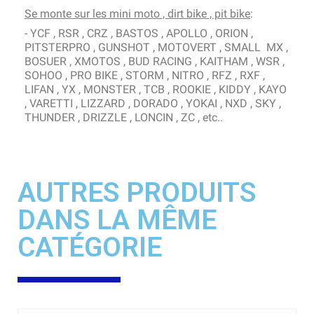
Se monte sur les mini moto , dirt bike , pit bike
:
- YCF , RSR , CRZ , BASTOS , APOLLO , ORION ,
PITSTERPRO , GUNSHOT , MOTOVERT , SMALL MX ,
BOSUER , XMOTOS , BUD RACING , KAITHAM , WSR ,
SOHOO , PRO BIKE , STORM , NITRO , RFZ , RXF ,
LIFAN , YX , MONSTER , TCB , ROOKIE , KIDDY , KAYO
, VARETTI , LIZZARD , DORADO , YOKAI , NXD , SKY ,
THUNDER , DRIZZLE , LONCIN , ZC , etc..
AUTRES PRODUITS
DANS LA MÊME
CATÉGORIE