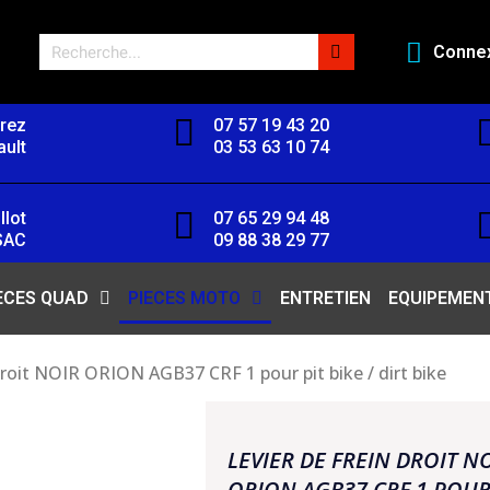
Conne
orez
07 57 19 43 20
ult
03 53 63 10 74
llot
07 65 29 94 48
SAC
09 88 38 29 77
ECES QUAD
PIECES MOTO
ENTRETIEN
EQUIPEMEN
droit NOIR ORION AGB37 CRF 1 pour pit bike / dirt bike
LEVIER DE FREIN DROIT N
ORION AGB37 CRF 1 POUR