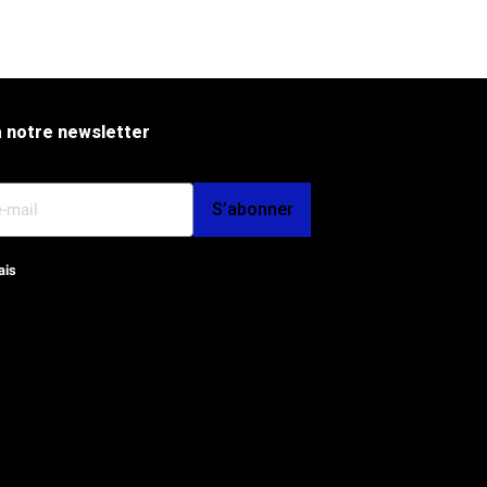
 notre newsletter
S’abonner
ais
op et SEO par l'Agence Octoplus