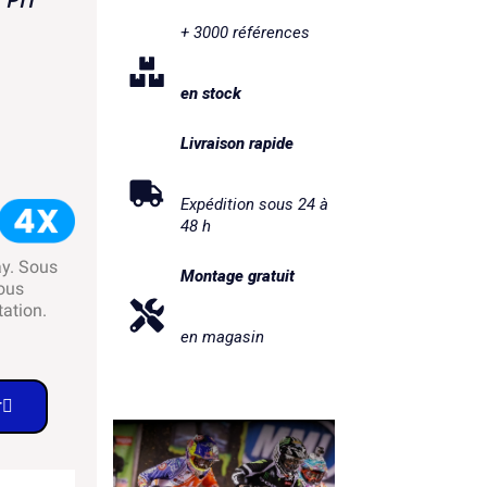
+ 3000 références
en stock
Livraison rapide
Expédition sous 24 à
48 h
ay. Sous
Montage gratuit
ous
tation.
en magasin
r