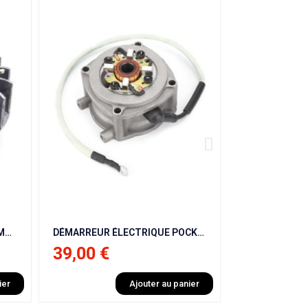
DÉMARREUR ÉLECTRIQUE POCKET QUAD / POCKET BIKE 49CC
BOUGIE NGK BM6A POCKET BIKE / POCKET QUAD
00 €
6,00 €
Ajouter au panier
Ajouter au panier