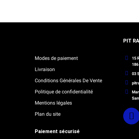
Notre boutique Pitracing à La-Lande-
PIT R
de-Fronsac
Modes de paiement
15 
186
Livraison
03 5
Conditions Générales De Vente
pit
Politique de confidentialité
Mard
Sam
Mentions légales
Plan du site
Paiement sécurisé