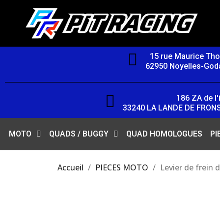
15 rue Maurice Th
62950 Noyelles-Goda
186 ZA de l'i
33240 LA LANDE DE FRON
MOTO
QUADS / BUGGY
QUAD HOMOLOGUES
PI
Accueil
PIECES MOTO
Levier de frein 