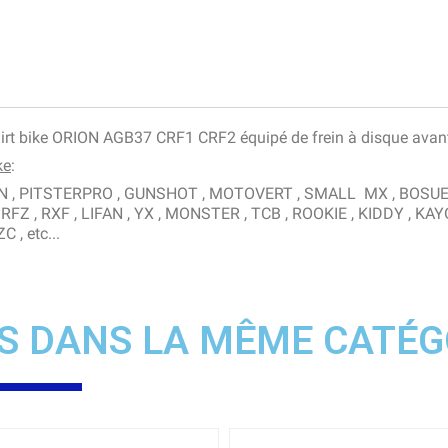
e / dirt bike ORION AGB37 CRF1 CRF2 équipé de frein à disque avan
ke
:
RION , PITSTERPRO , GUNSHOT , MOTOVERT , SMALL MX , BOSU
RFZ , RXF , LIFAN , YX , MONSTER , TCB , ROOKIE , KIDDY , KAY
 , etc...
S DANS LA MÊME CATÉG