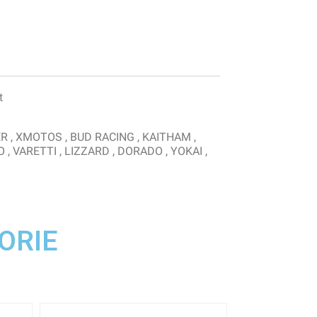
t
ER , XMOTOS , BUD RACING , KAITHAM ,
O , VARETTI , LIZZARD , DORADO , YOKAI ,
ORIE