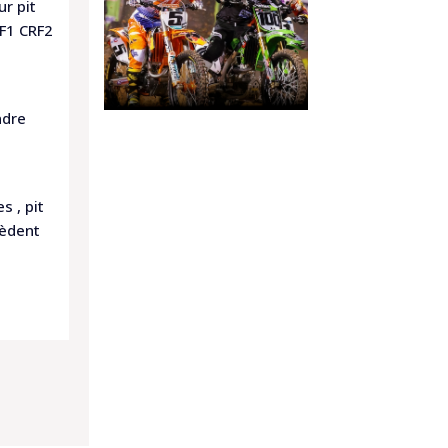
ur pit
RF1 CRF2
ndre
s , pit
sèdent